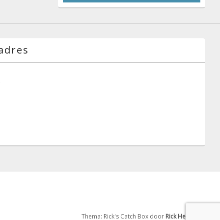
adres
g
Thema: Rick's Catch Box door
Rick Hensgens