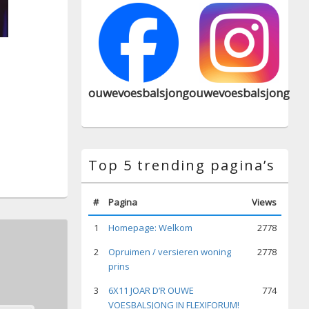
ouwevoesbalsjong
ouwevoesbalsjong
Top 5 trending pagina’s
#
Pagina
Views
1
Homepage: Welkom
2778
2
Opruimen / versieren woning
2778
prins
3
6X11 JOAR D’R OUWE
774
VOESBALSJONG IN FLEXIFORUM!