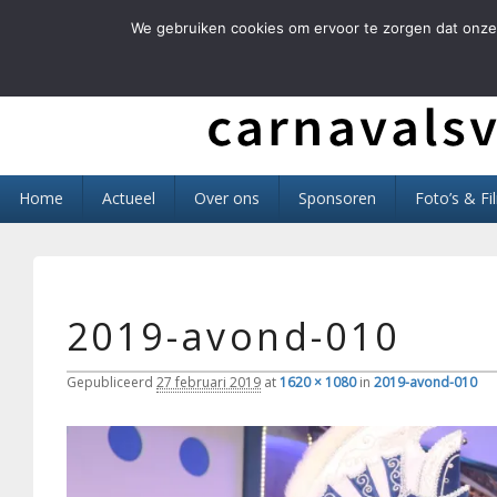
We gebruiken cookies om ervoor te zorgen dat onze 
Carnavals Verain 
anno 1959 va R.K.T.S.V.
Primair
Home
Actueel
Over ons
Sponsoren
Foto’s & Fi
menu
2019-avond-010
Gepubliceerd
27 februari 2019
at
1620 × 1080
in
2019-avond-010