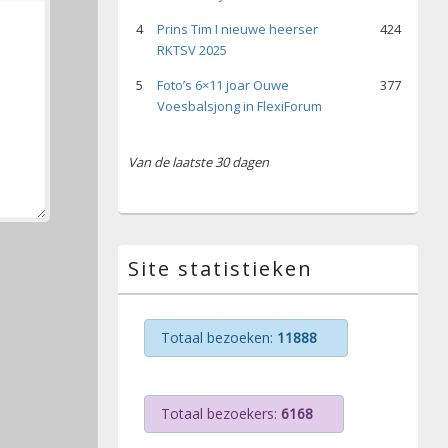
4
Prins Tim I nieuwe heerser
424
RKTSV 2025
5
Foto’s 6×11 joar Ouwe
377
Voesbalsjong in FlexiForum
Van de laatste 30 dagen
Site statistieken
Totaal bezoeken:
11888
Totaal bezoekers:
6168