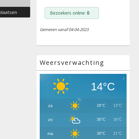
Bezoekers online:
0
Gemeten vanaf 04-04-2023
Weersverwachting
14°C
za
26°C
13°C
zo
30°C
16°C
ma
30°C
21°C