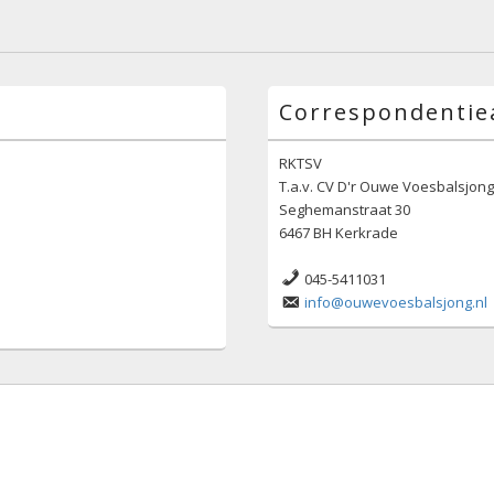
Correspondentie
RKTSV
T.a.v. CV D'r Ouwe Voesbalsjon
Seghemanstraat 30
6467 BH Kerkrade
045-5411031
info@ouwevoesbalsjong.nl