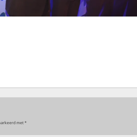
emarkeerd met
*