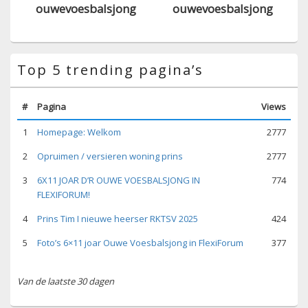
ouwevoesbalsjong
ouwevoesbalsjong
Top 5 trending pagina’s
#
Pagina
Views
1
Homepage: Welkom
2777
2
Opruimen / versieren woning prins
2777
3
6X11 JOAR D’R OUWE VOESBALSJONG IN
774
FLEXIFORUM!
4
Prins Tim I nieuwe heerser RKTSV 2025
424
5
Foto’s 6×11 joar Ouwe Voesbalsjong in FlexiForum
377
Van de laatste 30 dagen