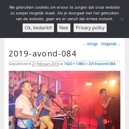
We gebruiken cookies om ervoor te zorgen dat onze website
zo soepel mogelijk draait. Als je doorgaat met het gebruiken
van de website, gaan we er vanuit dat ermee instemt.
Carnavals Verain Der Ouwe
anno 1959 va R.K.T.S.V.
Menu
Ok, bedankt!
Nee
Privacy policy
Voesbalsjong
Afbeeldingsnavigatie
← Vorige
Volgende →
2019-avond-084
Gepubliceerd
27 februari 2019
at
1620 × 1080
in
2019-avond-084