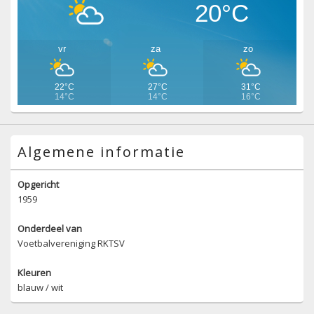
20°C
vr
za
zo
22°C
27°C
31°C
14°C
14°C
16°C
Algemene informatie
Opgericht
1959
Onderdeel van
Voetbalvereniging RKTSV
Kleuren
blauw / wit