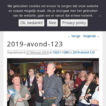
We gebruiken cookies om ervoor te zorgen dat onze website
zo soepel mogelijk draait. Als je doorgaat met het gebruiken
van de website, gaan we er vanuit dat ermee instemt.
Carnavals Verain Der Ouwe
anno 1959 va R.K.T.S.V.
Menu
Ok, bedankt!
Nee
Privacy policy
Voesbalsjong
Afbeeldingsnavigatie
← Vorige
Volgende →
2019-avond-123
Gepubliceerd
27 februari 2019
at
1620 × 1080
in
2019-avond-123