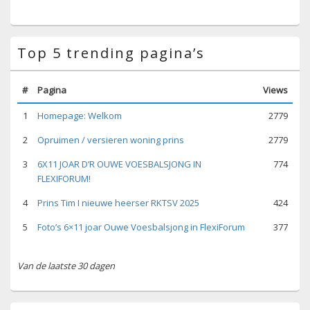
Top 5 trending pagina’s
#
Pagina
Views
1
Homepage: Welkom
2779
2
Opruimen / versieren woning prins
2779
3
6X11 JOAR D’R OUWE VOESBALSJONG IN
774
FLEXIFORUM!
4
Prins Tim I nieuwe heerser RKTSV 2025
424
5
Foto’s 6×11 joar Ouwe Voesbalsjong in FlexiForum
377
Van de laatste 30 dagen