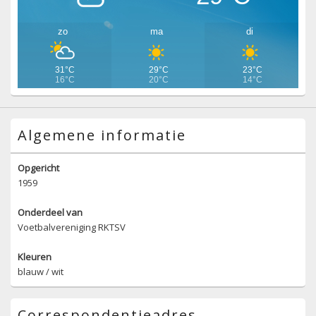
zo
ma
di
31°C
29°C
23°C
16°C
20°C
14°C
Algemene informatie
Opgericht
1959
Onderdeel van
Voetbalvereniging RKTSV
Kleuren
blauw / wit
Correspondentieadres