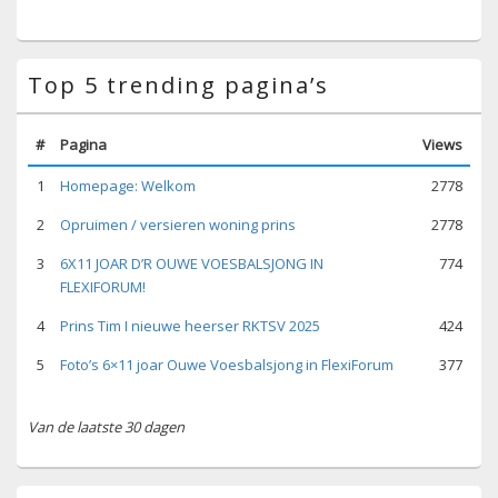
Top 5 trending pagina’s
#
Pagina
Views
1
Homepage: Welkom
2778
2
Opruimen / versieren woning prins
2778
3
6X11 JOAR D’R OUWE VOESBALSJONG IN
774
FLEXIFORUM!
4
Prins Tim I nieuwe heerser RKTSV 2025
424
5
Foto’s 6×11 joar Ouwe Voesbalsjong in FlexiForum
377
Van de laatste 30 dagen