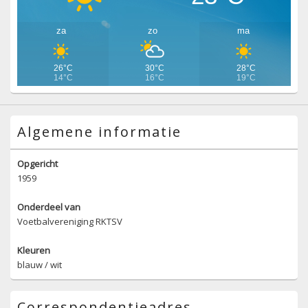
za
zo
ma
26°C
30°C
28°C
14°C
16°C
19°C
Algemene informatie
Opgericht
1959
Onderdeel van
Voetbalvereniging RKTSV
Kleuren
blauw / wit
Correspondentieadres