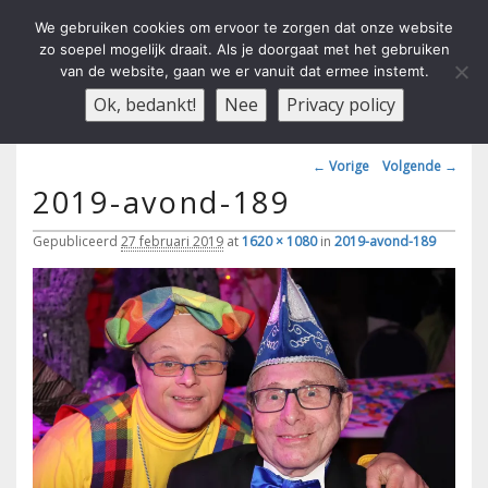
We gebruiken cookies om ervoor te zorgen dat onze website
zo soepel mogelijk draait. Als je doorgaat met het gebruiken
van de website, gaan we er vanuit dat ermee instemt.
Carnavals Verain Der Ouwe
anno 1959 va R.K.T.S.V.
Menu
Ok, bedankt!
Nee
Privacy policy
Voesbalsjong
Afbeeldingsnavigatie
← Vorige
Volgende →
2019-avond-189
Gepubliceerd
27 februari 2019
at
1620 × 1080
in
2019-avond-189