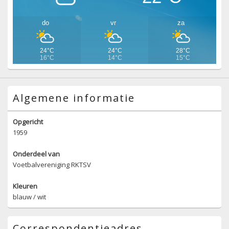
do
vr
za
24°C
24°C
28°C
16°C
14°C
15°C
Algemene informatie
Opgericht
1959
Onderdeel van
Voetbalvereniging RKTSV
Kleuren
blauw / wit
Correspondentieadres