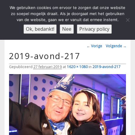
We gebruiken cookies om ervoor te zorgen dat onze website
zo soepel mogelijk draait. Als je doorgaat met het gebruiken
van de website, gaan we er vanuit dat ermee instemt.
Carnavals Verain Der Ouwe
anno 1959 va R.K.T.S.V.
Menu
Ok, bedankt!
Nee
Privacy policy
Voesbalsjong
Afbeeldingsnavigatie
← Vorige
Volgende →
2019-avond-217
Gepubliceerd
27 februari 2019
at
1620 × 1080
in
2019-avond-217