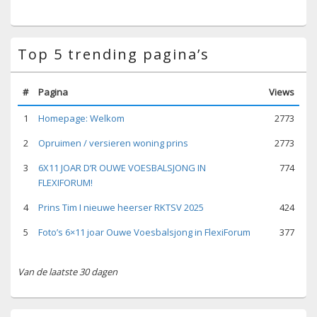
Top 5 trending pagina’s
#
Pagina
Views
1
Homepage: Welkom
2773
2
Opruimen / versieren woning prins
2773
3
6X11 JOAR D’R OUWE VOESBALSJONG IN
774
FLEXIFORUM!
4
Prins Tim I nieuwe heerser RKTSV 2025
424
5
Foto’s 6×11 joar Ouwe Voesbalsjong in FlexiForum
377
Van de laatste 30 dagen