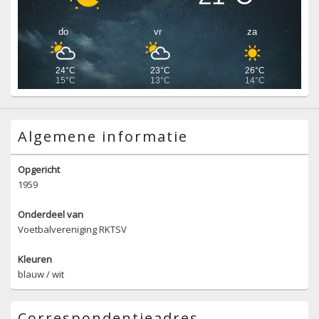
do
vr
za
24°C
23°C
26°C
15°C
13°C
14°C
Algemene informatie
Opgericht
1959
Onderdeel van
Voetbalvereniging RKTSV
Kleuren
blauw / wit
Correspondentieadres