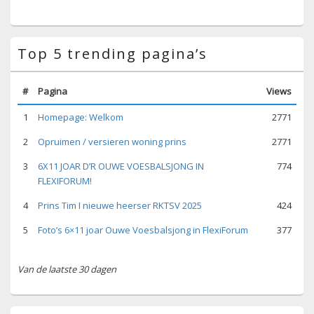
Top 5 trending pagina’s
#
Pagina
Views
1
Homepage: Welkom
2771
2
Opruimen / versieren woning prins
2771
3
6X11 JOAR D’R OUWE VOESBALSJONG IN
774
FLEXIFORUM!
4
Prins Tim I nieuwe heerser RKTSV 2025
424
5
Foto’s 6×11 joar Ouwe Voesbalsjong in FlexiForum
377
Van de laatste 30 dagen