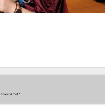
emarkeerd met
*