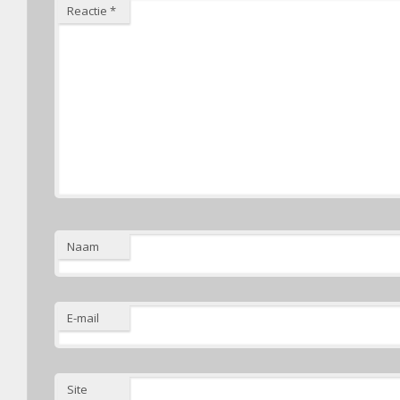
Reactie
*
Naam
E-mail
Site