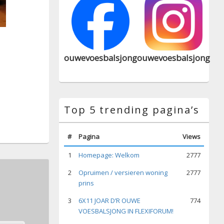
ouwevoesbalsjong
ouwevoesbalsjong
Top 5 trending pagina’s
#
Pagina
Views
1
Homepage: Welkom
2777
2
Opruimen / versieren woning
2777
prins
3
6X11 JOAR D’R OUWE
774
VOESBALSJONG IN FLEXIFORUM!