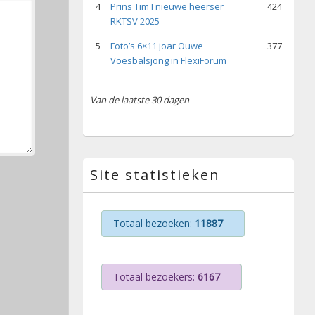
4
Prins Tim I nieuwe heerser
424
RKTSV 2025
5
Foto’s 6×11 joar Ouwe
377
Voesbalsjong in FlexiForum
Van de laatste 30 dagen
Site statistieken
Totaal bezoeken:
11887
Totaal bezoekers:
6167