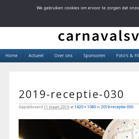
We gebruiken cookies om ervoor te zorgen dat onze 
Carnavals Verain 
anno 1959 va R.K.T.S.V.
Primair
Home
Actueel
Over ons
Sponsoren
Foto’s & Fi
menu
2019-receptie-030
Gepubliceerd
11 maart 2019
at
1620 × 1080
in
2019-receptie-030