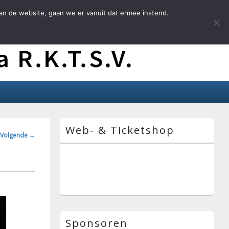
an de website, gaan we er vanuit dat ermee instemt.
Primaire
Web- & Ticketshop
zijbalk
ngsnavigatie
Volgende →
widget
gebied
Sponsoren