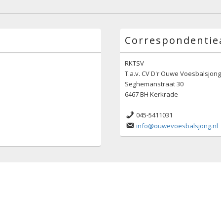
Correspondentie
RKTSV
T.a.v. CV D'r Ouwe Voesbalsjon
Seghemanstraat 30
6467 BH Kerkrade
045-5411031
info@ouwevoesbalsjong.nl