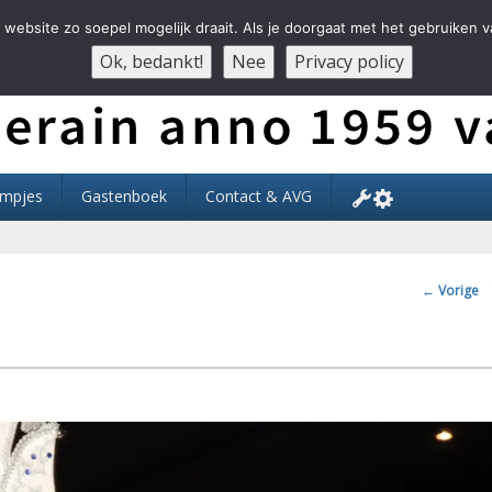
website zo soepel mogelijk draait. Als je doorgaat met het gebruiken v
Ok, bedankt!
Nee
Privacy policy
Der Ouwe Voesbalsjong
lmpjes
Gastenboek
Contact & AVG
Afbeeldi
← Vorige