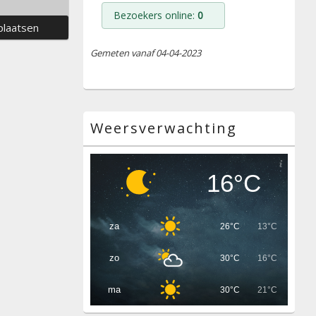
Bezoekers online:
0
Gemeten vanaf 04-04-2023
Weersverwachting
16°C
za
26°C
13°C
zo
30°C
16°C
ma
30°C
21°C