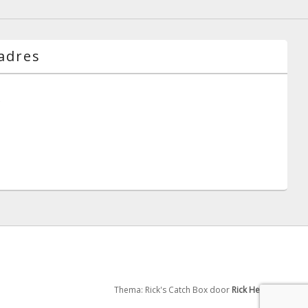
adres
g
Thema: Rick's Catch Box door
Rick Hensgens