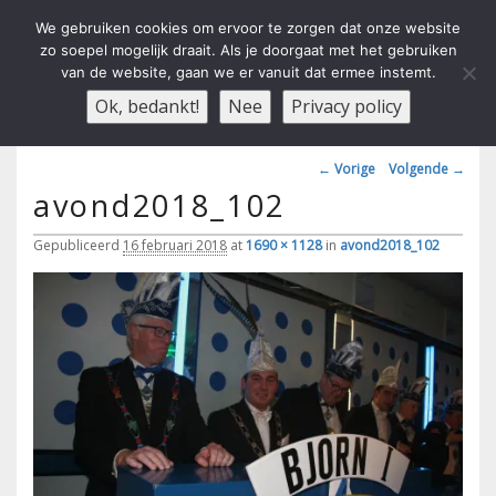
We gebruiken cookies om ervoor te zorgen dat onze website
zo soepel mogelijk draait. Als je doorgaat met het gebruiken
van de website, gaan we er vanuit dat ermee instemt.
Carnavals Verain Der Ouwe
anno 1959 va R.K.T.S.V.
Menu
Ok, bedankt!
Nee
Privacy policy
Voesbalsjong
Afbeeldingsnavigatie
← Vorige
Volgende →
avond2018_102
Gepubliceerd
16 februari 2018
at
1690 × 1128
in
avond2018_102