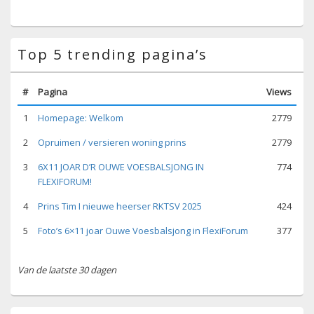
Top 5 trending pagina’s
#
Pagina
Views
1
Homepage: Welkom
2779
2
Opruimen / versieren woning prins
2779
3
6X11 JOAR D’R OUWE VOESBALSJONG IN
774
FLEXIFORUM!
4
Prins Tim I nieuwe heerser RKTSV 2025
424
5
Foto’s 6×11 joar Ouwe Voesbalsjong in FlexiForum
377
Van de laatste 30 dagen