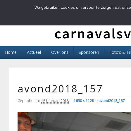
We gebruiken cookies om ervoor te zorgen dat onze 
Carnavals Verain 
anno 1959 va R.K.T.S.V.
Primair
Home
Actueel
Over ons
Sponsoren
Foto’s & Fi
menu
avond2018_157
Gepubliceerd
16 februari 2018
at
1690 × 1128
in
avond2018_157