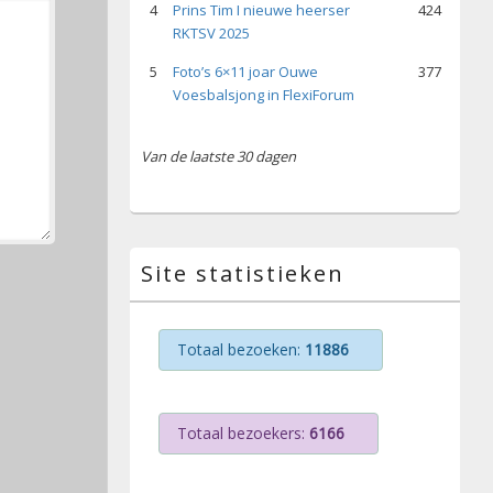
4
Prins Tim I nieuwe heerser
424
RKTSV 2025
5
Foto’s 6×11 joar Ouwe
377
Voesbalsjong in FlexiForum
Van de laatste 30 dagen
Site statistieken
Totaal bezoeken:
11886
Totaal bezoekers:
6166