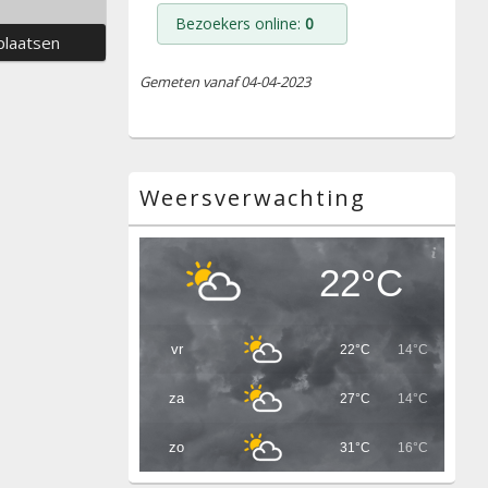
Bezoekers online:
0
Gemeten vanaf 04-04-2023
Weersverwachting
22°C
vr
22°C
14°C
za
27°C
14°C
zo
31°C
16°C