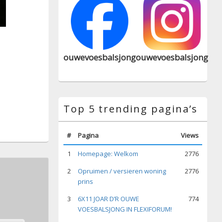
ouwevoesbalsjong
ouwevoesbalsjong
Top 5 trending pagina’s
#
Pagina
Views
1
Homepage: Welkom
2776
2
Opruimen / versieren woning
2776
prins
3
6X11 JOAR D’R OUWE
774
VOESBALSJONG IN FLEXIFORUM!