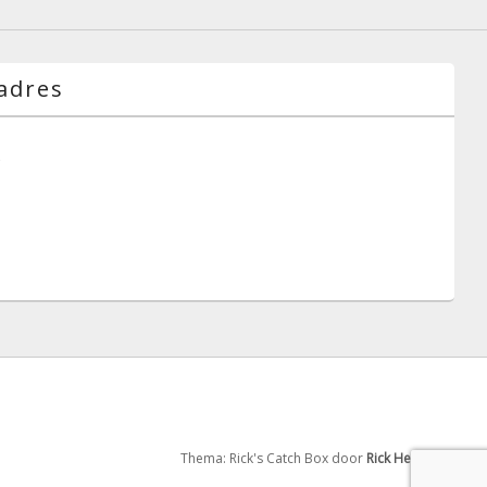
adres
g
Thema: Rick's Catch Box door
Rick Hensgens