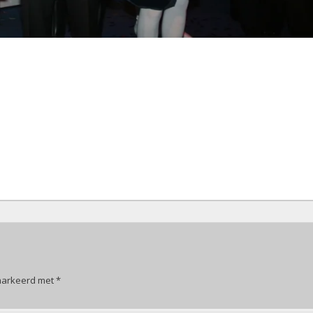
emarkeerd met
*