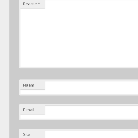
Reactie
*
Naam
E-mail
Site