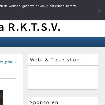
an de website, gaan we er vanuit dat ermee instemt.
Primaire
Web- & Ticketshop
zijbalk
ngsnavigatie
Volgende →
widget
gebied
Sponsoren