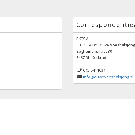
Correspondentie
RKTSV
T.a.v. CV D'r Ouwe Voesbalsjon
Seghemanstraat 30
6467 BH Kerkrade
045-5411031
info@ouwevoesbalsjong.nl