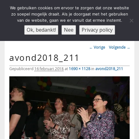
We gebruiken cookies om ervoor te zorgen dat onze website
zo soepel mogelijk draait. Als je doorgaat met het gebruiken
van de website, gaan we er vanuit dat ermee instemt.
Carnavals Verain Der Ouwe
anno 1959 va R.K.T.S.V.
Menu
Ok, bedankt!
Nee
Privacy policy
Voesbalsjong
Afbeeldingsnavigatie
← Vorige
Volgende →
avond2018_211
Gepubliceerd
16 februari 2018
at
1690 × 1128
in
avond2018_211