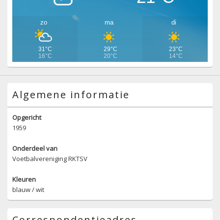
zo
ma
di
31°C
29°C
23°C
16°C
20°C
14°C
Algemene informatie
Opgericht
1959
Onderdeel van
Voetbalvereniging RKTSV
Kleuren
blauw / wit
Correspondentieadres