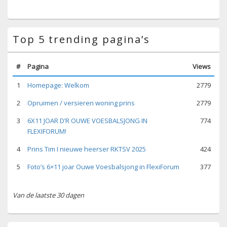
Top 5 trending pagina’s
#
Pagina
Views
1
Homepage: Welkom
2779
2
Opruimen / versieren woning prins
2779
3
6X11 JOAR D’R OUWE VOESBALSJONG IN
774
FLEXIFORUM!
4
Prins Tim I nieuwe heerser RKTSV 2025
424
5
Foto’s 6×11 joar Ouwe Voesbalsjong in FlexiForum
377
Van de laatste 30 dagen