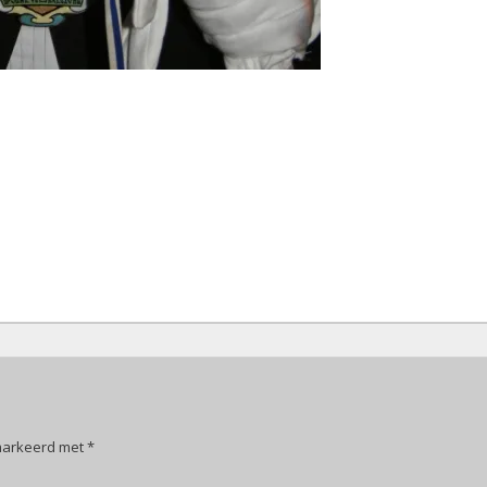
emarkeerd met
*