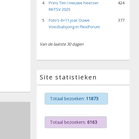
4
Prins Tim I nieuwe heerser
424
RKTSV 2025
5
Foto’s 6×11 joar Ouwe
377
Voesbalsjong in FlexiForum
Van de laatste 30 dagen
Site statistieken
Totaal bezoeken:
11873
Totaal bezoekers:
6163