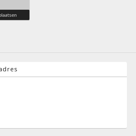
adres
g