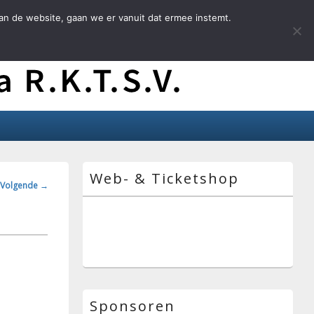
an de website, gaan we er vanuit dat ermee instemt.
Primaire
Web- & Ticketshop
zijbalk
ngsnavigatie
Volgende →
widget
gebied
Sponsoren