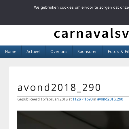
We gebruiken cookies om ervoor te zorgen dat onze 
Carnavals Verain 
anno 1959 va R.K.T.S.V.
Primair
Home
Actueel
Over ons
Sponsoren
Foto’s & Fi
menu
avond2018_290
Gepubliceerd
16 februari 2018
at
1128 × 1690
in
avond2018_290