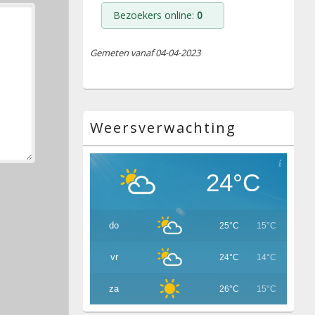
Bezoekers online:
0
Gemeten vanaf 04-04-2023
Weersverwachting
24°C
do
25°C
15°C
vr
24°C
14°C
za
26°C
15°C