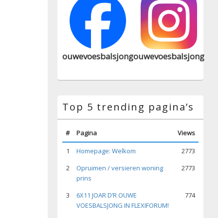
ouwevoesbalsjong
ouwevoesbalsjong
Top 5 trending pagina’s
#
Pagina
Views
1
Homepage: Welkom
2773
2
Opruimen / versieren woning
2773
prins
3
6X11 JOAR D’R OUWE
774
VOESBALSJONG IN FLEXIFORUM!