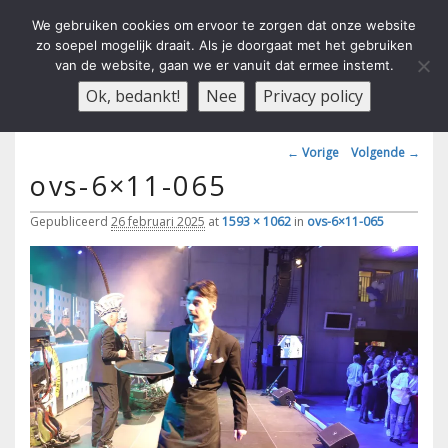
We gebruiken cookies om ervoor te zorgen dat onze website
zo soepel mogelijk draait. Als je doorgaat met het gebruiken
van de website, gaan we er vanuit dat ermee instemt.
Carnavals Verain Der Ouwe
anno 1959 va R.K.T.S.V.
Menu
Ok, bedankt!
Nee
Privacy policy
Voesbalsjong
Afbeeldingsnavigatie
← Vorige
Volgende →
ovs-6×11-065
Gepubliceerd
26 februari 2025
at
1593 × 1062
in
ovs-6×11-065