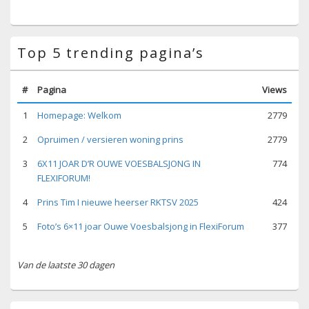
Top 5 trending pagina’s
#
Pagina
Views
1
Homepage: Welkom
2779
2
Opruimen / versieren woning prins
2779
3
6X11 JOAR D’R OUWE VOESBALSJONG IN
774
FLEXIFORUM!
4
Prins Tim I nieuwe heerser RKTSV 2025
424
5
Foto’s 6×11 joar Ouwe Voesbalsjong in FlexiForum
377
Van de laatste 30 dagen