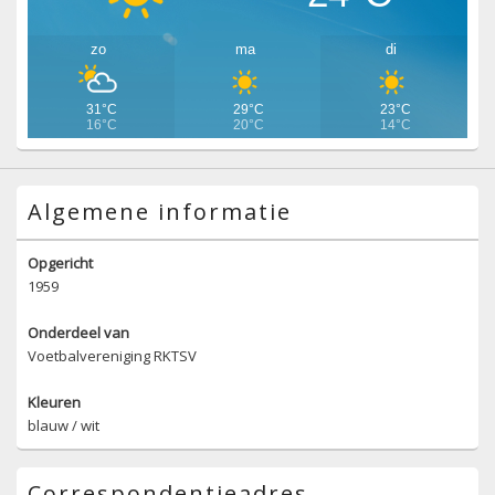
zo
ma
di
31°C
29°C
23°C
16°C
20°C
14°C
Algemene informatie
Opgericht
1959
Onderdeel van
Voetbalvereniging RKTSV
Kleuren
blauw / wit
Correspondentieadres