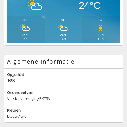
24°C
do
vr
za
25°C
24°C
26°C
15°C
14°C
15°C
Algemene informatie
Opgericht
1959
Onderdeel van
Voetbalvereniging RKTSV
Kleuren
blauw / wit