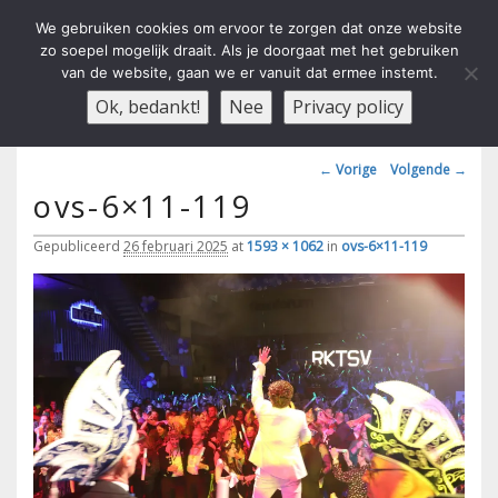
We gebruiken cookies om ervoor te zorgen dat onze website
zo soepel mogelijk draait. Als je doorgaat met het gebruiken
van de website, gaan we er vanuit dat ermee instemt.
Carnavals Verain Der Ouwe
anno 1959 va R.K.T.S.V.
Menu
Ok, bedankt!
Nee
Privacy policy
Voesbalsjong
Afbeeldingsnavigatie
← Vorige
Volgende →
ovs-6×11-119
Gepubliceerd
26 februari 2025
at
1593 × 1062
in
ovs-6×11-119