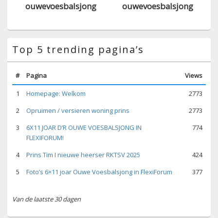
ouwevoesbalsjong
ouwevoesbalsjong
Top 5 trending pagina’s
#
Pagina
Views
1
Homepage: Welkom
2773
2
Opruimen / versieren woning prins
2773
3
6X11 JOAR D’R OUWE VOESBALSJONG IN
774
FLEXIFORUM!
4
Prins Tim I nieuwe heerser RKTSV 2025
424
5
Foto’s 6×11 joar Ouwe Voesbalsjong in FlexiForum
377
Van de laatste 30 dagen