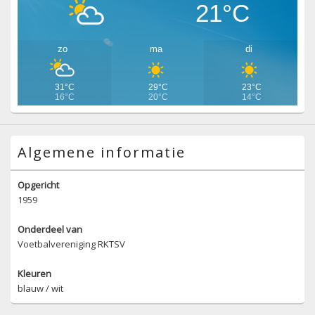
21°C
zo
ma
di
31°C
29°C
23°C
16°C
20°C
14°C
Algemene informatie
Opgericht
1959
Onderdeel van
Voetbalvereniging RKTSV
Kleuren
blauw / wit