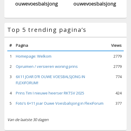
ouwevoesbalsjong
ouwevoesbalsjong
Top 5 trending pagina’s
#
Pagina
Views
1
Homepage: Welkom
2779
2
Opruimen / versieren woning prins
2779
3
6X11 JOAR D’R OUWE VOESBALSJONG IN
774
FLEXIFORUM!
4
Prins Tim I nieuwe heerser RKTSV 2025
424
5
Foto’s 6×11 joar Ouwe Voesbalsjong in FlexiForum
377
Van de laatste 30 dagen