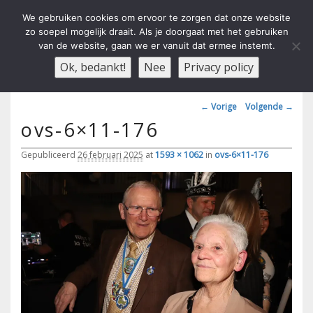
We gebruiken cookies om ervoor te zorgen dat onze website
zo soepel mogelijk draait. Als je doorgaat met het gebruiken
van de website, gaan we er vanuit dat ermee instemt.
Carnavals Verain Der Ouwe
anno 1959 va R.K.T.S.V.
Menu
Ok, bedankt!
Nee
Privacy policy
Voesbalsjong
Afbeeldingsnavigatie
← Vorige
Volgende →
ovs-6×11-176
Gepubliceerd
26 februari 2025
at
1593 × 1062
in
ovs-6×11-176