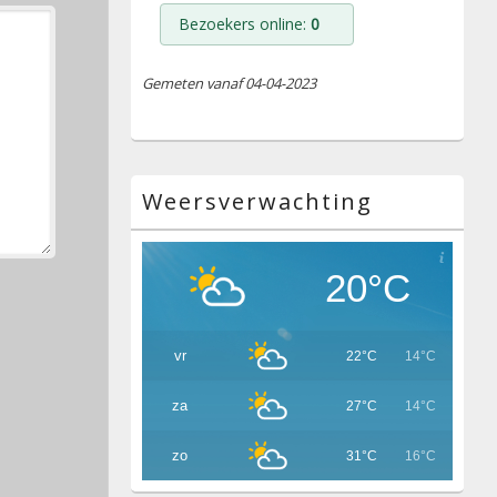
Bezoekers online:
0
Gemeten vanaf 04-04-2023
Weersverwachting
20°C
vr
22°C
14°C
za
27°C
14°C
zo
31°C
16°C