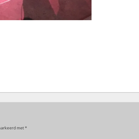
emarkeerd met
*