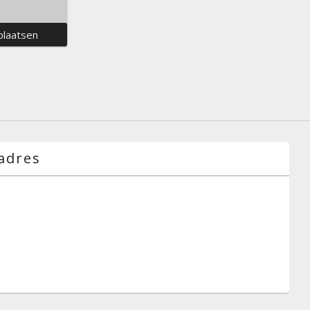
adres
g