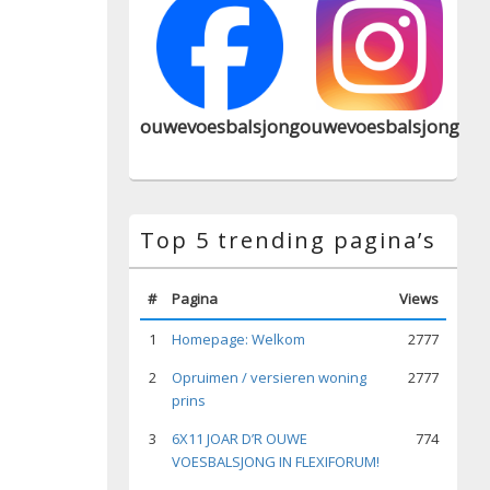
ouwevoesbalsjong
ouwevoesbalsjong
Top 5 trending pagina’s
#
Pagina
Views
1
Homepage: Welkom
2777
2
Opruimen / versieren woning
2777
prins
3
6X11 JOAR D’R OUWE
774
VOESBALSJONG IN FLEXIFORUM!