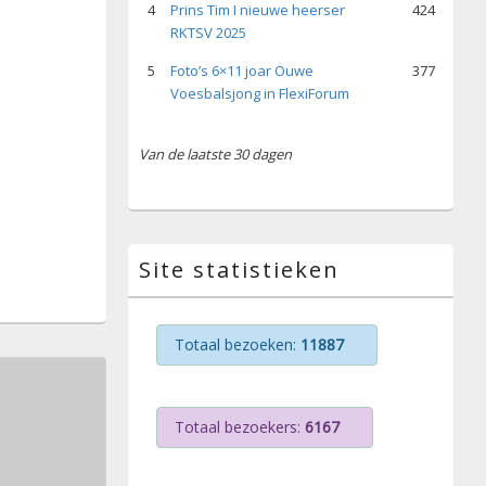
4
Prins Tim I nieuwe heerser
424
RKTSV 2025
5
Foto’s 6×11 joar Ouwe
377
Voesbalsjong in FlexiForum
Van de laatste 30 dagen
Site statistieken
Totaal bezoeken:
11887
Totaal bezoekers:
6167