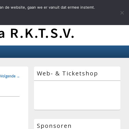
an de website, gaan we er vanuit dat ermee instemt.
Primaire
Web- & Ticketshop
zijbalk
ngsnavigatie
Volgende →
widget
gebied
Sponsoren