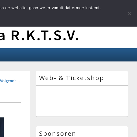
an de website, gaan we er vanuit dat ermee instemt.
Primaire
Web- & Ticketshop
zijbalk
ngsnavigatie
Volgende →
widget
gebied
Sponsoren