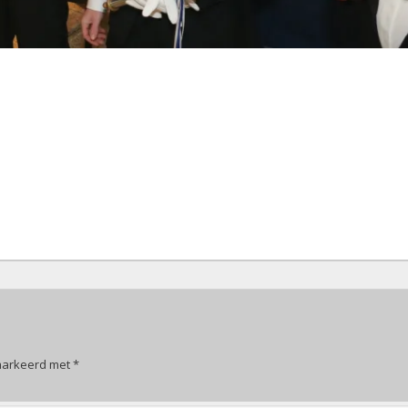
emarkeerd met
*