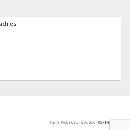
adres
g
Thema: Rick's Catch Box door
Rick Hensgens