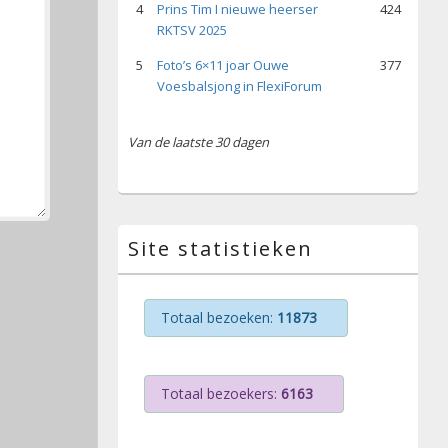
4
Prins Tim I nieuwe heerser
424
RKTSV 2025
5
Foto’s 6×11 joar Ouwe
377
Voesbalsjong in FlexiForum
Van de laatste 30 dagen
Site statistieken
Totaal bezoeken:
11873
Totaal bezoekers:
6163