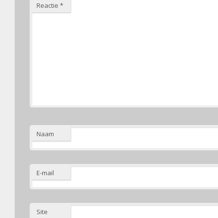
Reactie
*
Naam
E-mail
Site