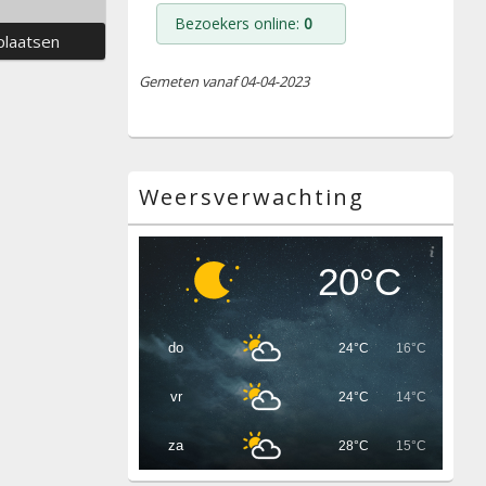
Bezoekers online:
0
Gemeten vanaf 04-04-2023
Weersverwachting
20°C
do
24°C
16°C
vr
24°C
14°C
za
28°C
15°C