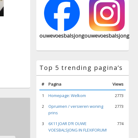
ouwevoesbalsjong
ouwevoesbalsjong
Top 5 trending pagina’s
#
Pagina
Views
1
Homepage: Welkom
2773
2
Opruimen / versieren woning
2773
prins
3
6X11 JOAR D’R OUWE
774
VOESBALSJONG IN FLEXIFORUM!