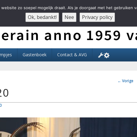
website zo soepel mogelijk draait. Als je doorgaat met het gebruiken v
Ok, bedankt!
Nee
Privacy policy
Der Ouwe Voesbalsjong
lmpjes
Gastenboek
Contact & AVG
Afbeeldi
← Vorige
20
0