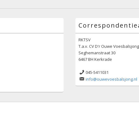
Correspondentie
RKTSV
T.a.v. CV D'r Ouwe Voesbalsjon
Seghemanstraat 30
6467 BH Kerkrade
045-5411031
info@ouwevoesbalsjong.nl