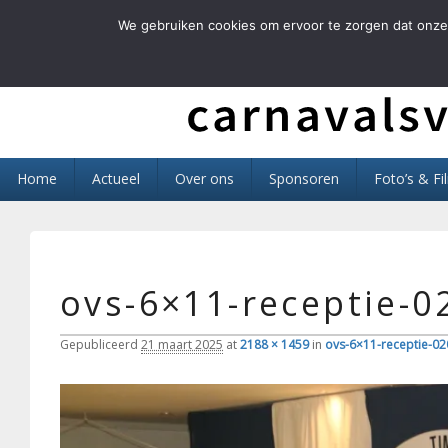
We gebruiken cookies om ervoor te zorgen dat onze 
Carnavals Verain 
anno 1959 va R.K.T.S.V.
Primair
Home
Actueel
Over ons
Sponsoren
Foto’s & Fi
menu
ovs-6×11-receptie-0
Gepubliceerd
21 maart 2025
at
2188 × 1459
in
ovs-6×11-receptie-02