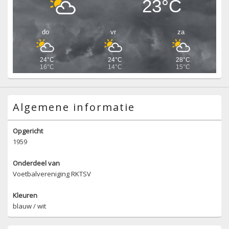
23°C
do
vr
za
24°C
24°C
28°C
16°C
14°C
15°C
Algemene informatie
Opgericht
1959
Onderdeel van
Voetbalvereniging RKTSV
Kleuren
blauw / wit