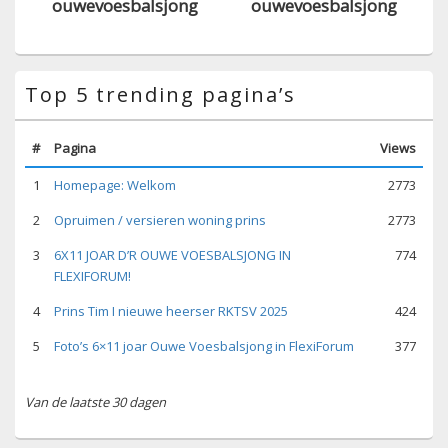
ouwevoesbalsjong
ouwevoesbalsjong
Top 5 trending pagina’s
#
Pagina
Views
1
Homepage: Welkom
2773
2
Opruimen / versieren woning prins
2773
3
6X11 JOAR D’R OUWE VOESBALSJONG IN
774
FLEXIFORUM!
4
Prins Tim I nieuwe heerser RKTSV 2025
424
5
Foto’s 6×11 joar Ouwe Voesbalsjong in FlexiForum
377
Van de laatste 30 dagen