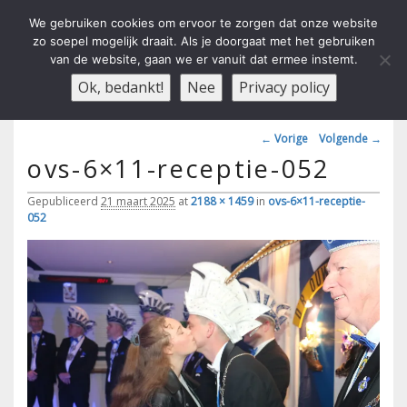
We gebruiken cookies om ervoor te zorgen dat onze website
zo soepel mogelijk draait. Als je doorgaat met het gebruiken
van de website, gaan we er vanuit dat ermee instemt.
Carnavals Verain Der Ouwe
anno 1959 va R.K.T.S.V.
Menu
Ok, bedankt!
Nee
Privacy policy
Voesbalsjong
Afbeeldingsnavigatie
← Vorige
Volgende →
ovs-6×11-receptie-052
Gepubliceerd
21 maart 2025
at
2188 × 1459
in
ovs-6×11-receptie-
052