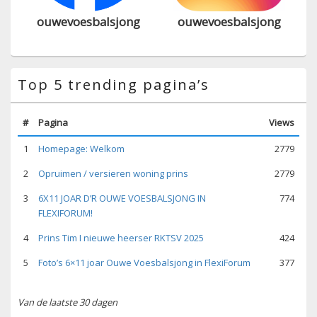
ouwevoesbalsjong
ouwevoesbalsjong
Top 5 trending pagina’s
#
Pagina
Views
1
Homepage: Welkom
2779
2
Opruimen / versieren woning prins
2779
3
6X11 JOAR D’R OUWE VOESBALSJONG IN
774
FLEXIFORUM!
4
Prins Tim I nieuwe heerser RKTSV 2025
424
5
Foto’s 6×11 joar Ouwe Voesbalsjong in FlexiForum
377
Van de laatste 30 dagen