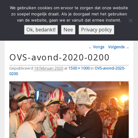
We gebruiken cookies om ervoor te zorgen dat onze website
zo soepel mogelijk draait. Als je doorgaat met het gebruiken
van de website, gaan we er vanuit dat ermee instemt.
Carnavals Verain Der Ouwe
anno 1959 va R.K.T.S.V.
Menu
Ok, bedankt!
Nee
Privacy policy
Voesbalsjong
Afbeeldingsnavigatie
← Vorige
Volgende →
OVS-avond-2020-0200
Gepubliceerd
18 februari 2020
at
1500 × 1000
in
OVS-avond-2020-
0200