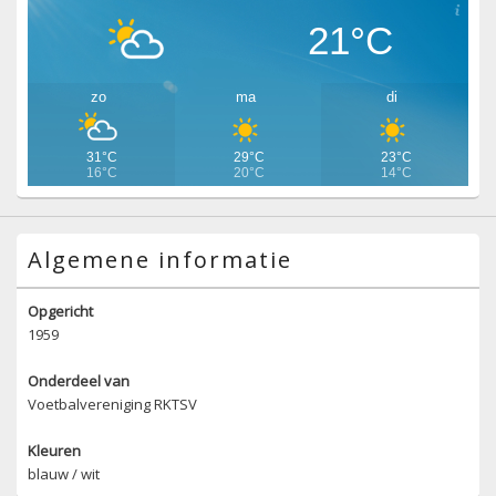
21°C
zo
ma
di
31°C
29°C
23°C
16°C
20°C
14°C
Algemene informatie
Opgericht
1959
Onderdeel van
Voetbalvereniging RKTSV
Kleuren
blauw / wit