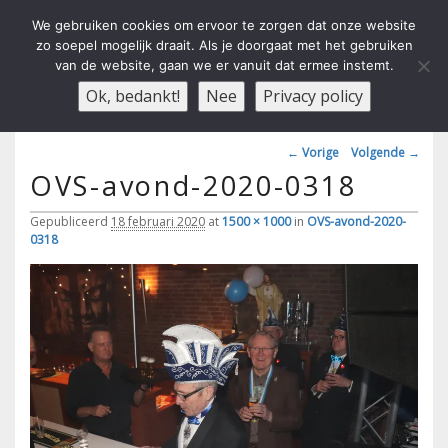
We gebruiken cookies om ervoor te zorgen dat onze website
zo soepel mogelijk draait. Als je doorgaat met het gebruiken
van de website, gaan we er vanuit dat ermee instemt.
Carnavals Verain Der Ouwe
anno 1959 va R.K.T.S.V.
Menu
Ok, bedankt!
Nee
Privacy policy
Voesbalsjong
Afbeeldingsnavigatie
← Vorige
Volgende →
OVS-avond-2020-0318
Gepubliceerd
18 februari 2020
at
1500 × 1000
in
OVS-avond-2020-
0318