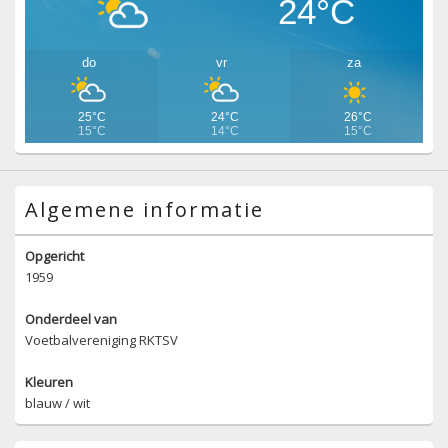
24°C
do
vr
za
25°C
24°C
26°C
15°C
14°C
15°C
Algemene informatie
Opgericht
1959
Onderdeel van
Voetbalvereniging RKTSV
Kleuren
blauw / wit