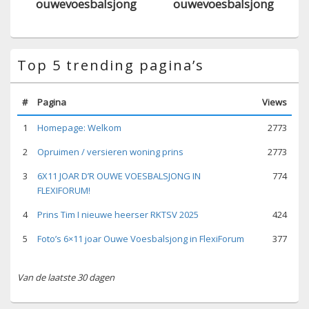
ouwevoesbalsjong
ouwevoesbalsjong
Top 5 trending pagina’s
#
Pagina
Views
1
Homepage: Welkom
2773
2
Opruimen / versieren woning prins
2773
3
6X11 JOAR D’R OUWE VOESBALSJONG IN
774
FLEXIFORUM!
4
Prins Tim I nieuwe heerser RKTSV 2025
424
5
Foto’s 6×11 joar Ouwe Voesbalsjong in FlexiForum
377
Van de laatste 30 dagen