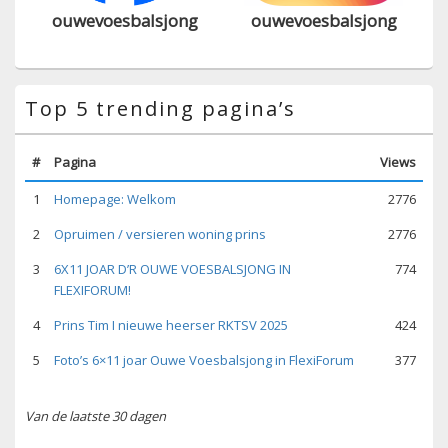
ouwevoesbalsjong
ouwevoesbalsjong
Top 5 trending pagina’s
#
Pagina
Views
1
Homepage: Welkom
2776
2
Opruimen / versieren woning prins
2776
3
6X11 JOAR D’R OUWE VOESBALSJONG IN
774
FLEXIFORUM!
4
Prins Tim I nieuwe heerser RKTSV 2025
424
5
Foto’s 6×11 joar Ouwe Voesbalsjong in FlexiForum
377
Van de laatste 30 dagen