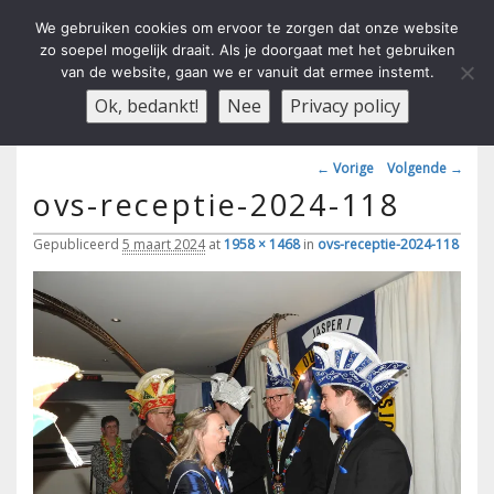
We gebruiken cookies om ervoor te zorgen dat onze website
zo soepel mogelijk draait. Als je doorgaat met het gebruiken
van de website, gaan we er vanuit dat ermee instemt.
Carnavals Verain Der Ouwe
anno 1959 va R.K.T.S.V.
Menu
Ok, bedankt!
Nee
Privacy policy
Voesbalsjong
Afbeeldingsnavigatie
← Vorige
Volgende →
ovs-receptie-2024-118
Gepubliceerd
5 maart 2024
at
1958 × 1468
in
ovs-receptie-2024-118