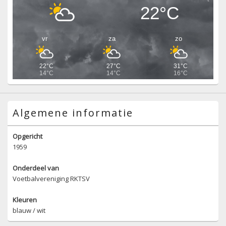
22°C
vr
za
zo
22°C
27°C
31°C
14°C
14°C
16°C
Algemene informatie
Opgericht
1959
Onderdeel van
Voetbalvereniging RKTSV
Kleuren
blauw / wit