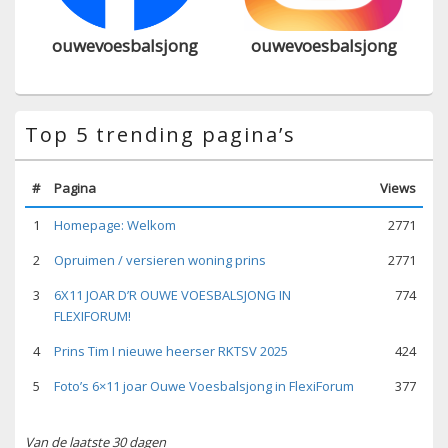
ouwevoesbalsjong
ouwevoesbalsjong
Top 5 trending pagina’s
#
Pagina
Views
1
Homepage: Welkom
2771
2
Opruimen / versieren woning prins
2771
3
6X11 JOAR D’R OUWE VOESBALSJONG IN
774
FLEXIFORUM!
4
Prins Tim I nieuwe heerser RKTSV 2025
424
5
Foto’s 6×11 joar Ouwe Voesbalsjong in FlexiForum
377
Van de laatste 30 dagen