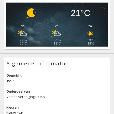
21°C
do
vr
za
24°C
23°C
26°C
15°C
13°C
14°C
Algemene informatie
Opgericht
1959
Onderdeel van
Voetbalvereniging RKTSV
Kleuren
blauw / wit