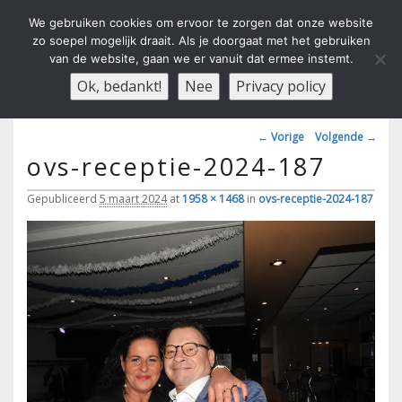
We gebruiken cookies om ervoor te zorgen dat onze website
zo soepel mogelijk draait. Als je doorgaat met het gebruiken
van de website, gaan we er vanuit dat ermee instemt.
Carnavals Verain Der Ouwe
anno 1959 va R.K.T.S.V.
Menu
Ok, bedankt!
Nee
Privacy policy
Voesbalsjong
Afbeeldingsnavigatie
← Vorige
Volgende →
ovs-receptie-2024-187
Gepubliceerd
5 maart 2024
at
1958 × 1468
in
ovs-receptie-2024-187