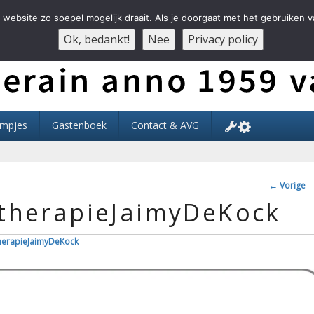
website zo soepel mogelijk draait. Als je doorgaat met het gebruiken v
Ok, bedankt!
Nee
Privacy policy
Der Ouwe Voesbalsjong
lmpjes
Gastenboek
Contact & AVG
Afbeeldi
← Vorige
therapieJaimyDeKock
herapieJaimyDeKock