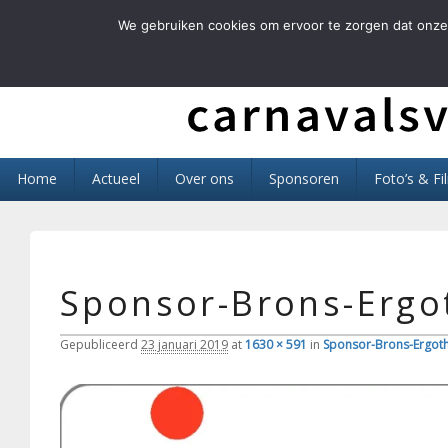
We gebruiken cookies om ervoor te zorgen dat onze 
Carnavals Verain 
anno 1959 va R.K.T.S.V.
Primair
Home
Actueel
Over ons
Sponsoren
Foto’s & Fi
menu
Sponsor-Brons-Ergo
Gepubliceerd
23 januari 2019
at
1630 × 591
in
Sponsor-Brons-Ergot