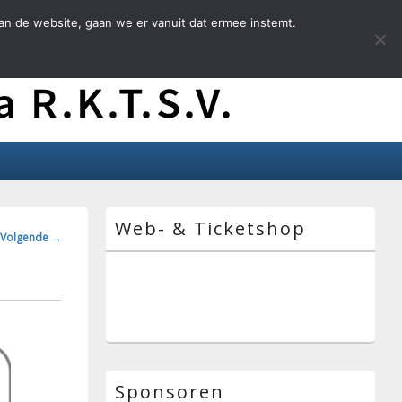
an de website, gaan we er vanuit dat ermee instemt.
Primaire
Web- & Ticketshop
zijbalk
ngsnavigatie
Volgende →
widget
gebied
Sponsoren