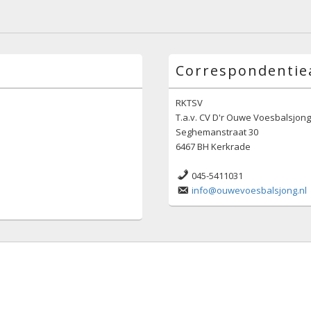
Correspondentie
RKTSV
T.a.v. CV D'r Ouwe Voesbalsjon
Seghemanstraat 30
6467 BH Kerkrade
045-5411031
info@ouwevoesbalsjong.nl