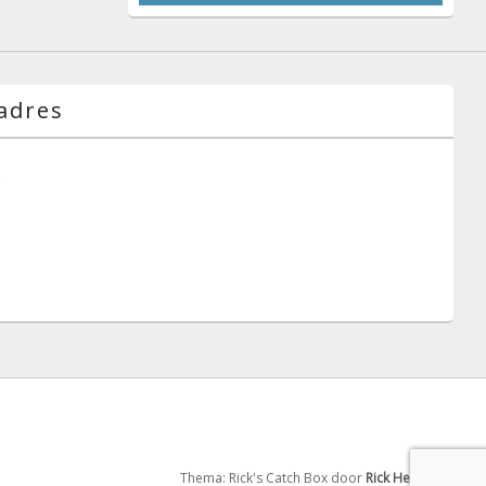
adres
g
Thema: Rick's Catch Box door
Rick Hensgens