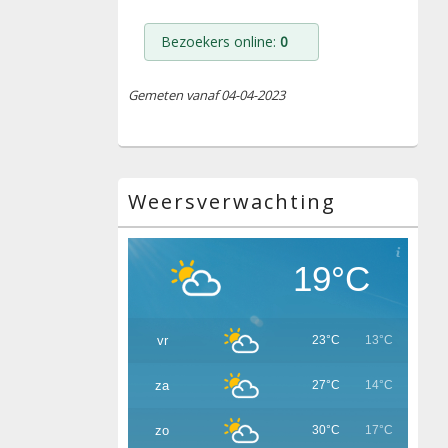
Bezoekers online:
0
Gemeten vanaf 04-04-2023
Weersverwachting
19°C
vr
23°C
13°C
za
27°C
14°C
zo
30°C
17°C