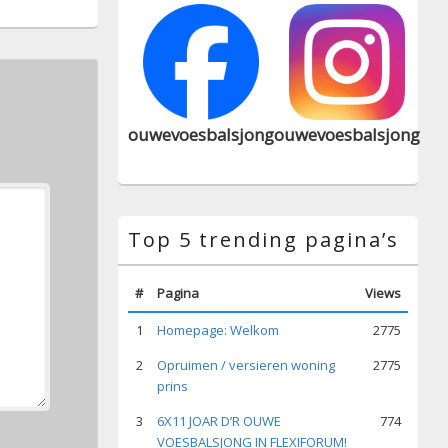
ouwevoesbalsjong
ouwevoesbalsjong
Top 5 trending pagina’s
#
Pagina
Views
1
Homepage: Welkom
2775
2
Opruimen / versieren woning
2775
prins
3
6X11 JOAR D’R OUWE
774
VOESBALSJONG IN FLEXIFORUM!