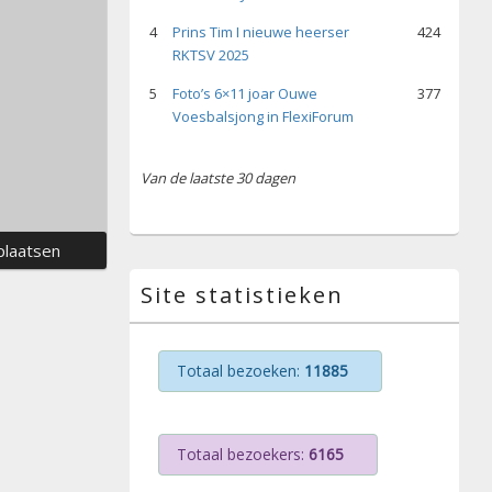
4
Prins Tim I nieuwe heerser
424
RKTSV 2025
5
Foto’s 6×11 joar Ouwe
377
Voesbalsjong in FlexiForum
Van de laatste 30 dagen
Site statistieken
Totaal bezoeken:
11885
Totaal bezoekers:
6165