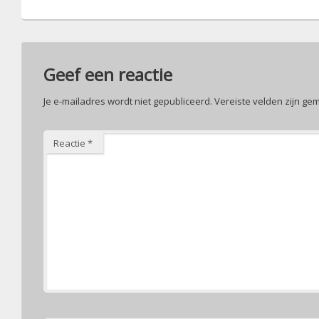
Geef een reactie
Je e-mailadres wordt niet gepubliceerd.
Vereiste velden zijn g
Reactie
*