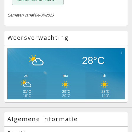
Gemeten vanaf 04-04-2023
Weersverwachting
28°C
zo
ma
di
31°C
29°C
23°C
16°C
20°C
14°C
Algemene informatie