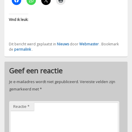
Vind ik leuk:
Dit bericht werd geplaatst in
Nieuws
door
Webmaster
. Bookmark
de
permalink
.
Geef een reactie
Je e-mailadres wordt niet gepubliceerd.
Vereiste velden zijn
gemarkeerd met
*
Reactie
*