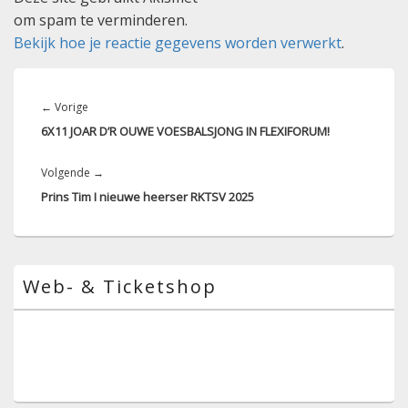
om spam te verminderen.
Bekijk hoe je reactie gegevens worden verwerkt
.
Bericht
navigatie
Vorig
←
Vorige
bericht:
6X11 JOAR D’R OUWE VOESBALSJONG IN FLEXIFORUM!
Volgend
Volgende
→
bericht:
Prins Tim I nieuwe heerser RKTSV 2025
Primaire
Web- & Ticketshop
zijbalk
widget
gebied