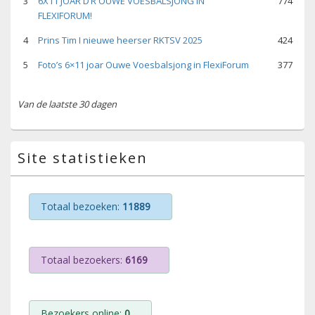
3
6X11 JOAR D’R OUWE VOESBALSJONG IN
774
FLEXIFORUM!
4
Prins Tim I nieuwe heerser RKTSV 2025
424
5
Foto’s 6×11 joar Ouwe Voesbalsjong in FlexiForum
377
Van de laatste 30 dagen
Site statistieken
Totaal bezoeken:
11889
Totaal bezoekers:
6169
Bezoekers online:
0