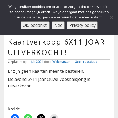
We gebruiken cookies om ervoor te zorgen dat onze website
zo soepel mogelijk draait. Als je doorgaat met het gebruiken
van de website, gaan we er vanuit dat ermee instemt.
Carnavals Verain Der Ouwe
anno 1959 va R.K.T.S.V.
Menu
Ok, bedankt!
Nee
Privacy policy
Voesbalsjong
Kaartverkoop 6X11 JOAR
UITVERKOCHT!
Geplaatst op
1 juli 2024
door
Webmaster
—
Geen reacties ↓
Er zijn geen kaarten meer te bestellen.
De avond 6×11 jaar Ouwe Voesbalsjong is
uitverkocht.
Deel dit: