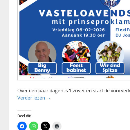
Over een paar dagen is ‘t zover en start de voorv
Start voorverkoop zietsóng 2026
Verder lezen
→
Deel dit: