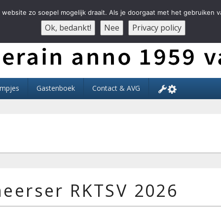
website zo soepel mogelijk draait. Als je doorgaat met het gebruiken v
Ok, bedankt!
Nee
Privacy policy
Der Ouwe Voesbalsjong
lmpjes
Gastenboek
Contact & AVG
 heerser RKTSV 2026