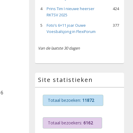
4
Prins Tim I nieuwe heerser
424
RKTSV 2025
5
Foto’s 6×11 joar Ouwe
377
Voesbalsjong in FlexiForum
Van de laatste 30 dagen
Site statistieken
 6
Totaal bezoeken:
11872
Totaal bezoekers:
6162