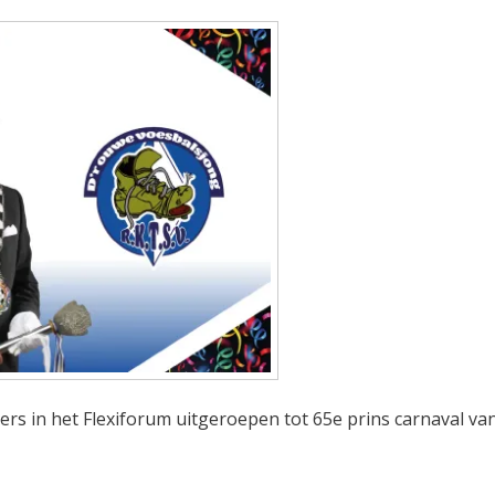
ders in het Flexiforum uitgeroepen tot 65e prins carnaval va
ieuwe heerser RKTSV 2026