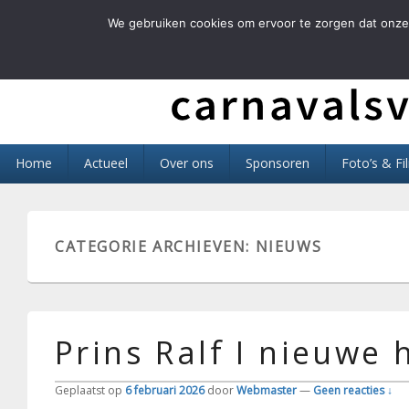
We gebruiken cookies om ervoor te zorgen dat onze 
Carnavals Verain 
anno 1959 va R.K.T.S.V.
Primair
Home
Actueel
Over ons
Sponsoren
Foto’s & Fi
menu
CATEGORIE ARCHIEVEN:
NIEUWS
Prins Ralf I nieuwe
Geplaatst op
6 februari 2026
door
Webmaster
—
Geen reacties ↓