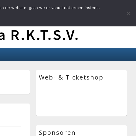
an de website, gaan we er vanuit dat ermee instemt.
Primaire
Web- & Ticketshop
zijbalk
widget
gebied
Sponsoren