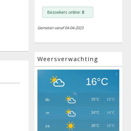
Bezoekers online:
0
Gemeten vanaf 04-04-2023
Weersverwachting
16°C
do
25°C
15°C
vr
24°C
14°C
za
26°C
15°C