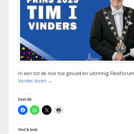
In een tot de nok toe gevuld en uitzinnig Flexifor
Prins Tim I nieuwe heerser RKTSV 202
Verder lezen
→
Deel dit:
Vind ik leuk: