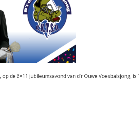
um, op de 6×11 jubileumsavond van d’r Ouwe Voesbalsjong, is
5