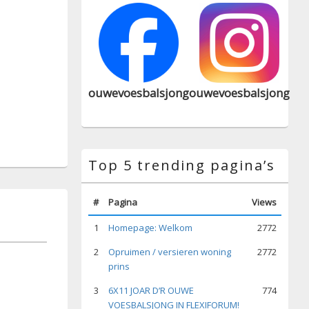
ouwevoesbalsjong
ouwevoesbalsjong
Top 5 trending pagina’s
#
Pagina
Views
1
Homepage: Welkom
2772
2
Opruimen / versieren woning
2772
prins
3
6X11 JOAR D’R OUWE
774
VOESBALSJONG IN FLEXIFORUM!